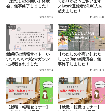
【わたしの小商い】体験
＼ありがとうございます
会、無事終了しました！
／iwork登録者が100人を
超えました！
2021.12.16
2021.12.16
ブログ
ブログ
飯綱町の情報サイト・い
【わたしの小商い】わた
いいいいいづなマガジン
しごとJapan講演会、無
に掲載されました！
事終了しました！
2021.12.14
2021.11.26
ブログ
ブログ
【就職・転職セミナー】
【就職・転職セミナー】