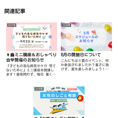
関連記事
2026年
2026年
👩‍🏫ミニ講座＆おしゃべり
8月の開館日について
会💛開催のお知らせ
こんにちは🌞夏のイベント、何
か参加されましたか？暑さに負
『子どもの急な病気やケガ 慌て
けず、夏を楽しみましょう！ｉ
ないために』ミニ講座を開講し
ワークより 8月のスケジュール
ます！昼夜問わず、毎日 暑くて
のお知らせです。★一時預かり
子どもの体調管理が難しい時季
（託児） 📍終日お休み：8月12
ですね💦なんとなくいつもと違
日(水)～8月14日(金)、8月...
う子どもの様子に、集団生活ど
2026年
うしよう😥受診する？これくら
いなら...