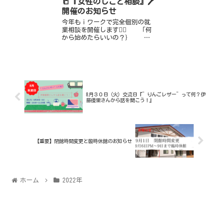
📒『女性のしごと相談』🖊️
開催のお知らせ
今年もｉワークで完全個別の就
業相談を開催します💁‍♀️ 「何
から始めたらいいの？｝
「ブランクが心配…」 「子
育てと両立できるかな…」
「仕事ってどう探すの？」
「自分に...
8月３０日（火）交流日『”りんごレザー”って何？伊
藤優里さんから話を聞こう！』
【重要】閉館時間変更と臨時休館のお知らせ
ホーム
2022年