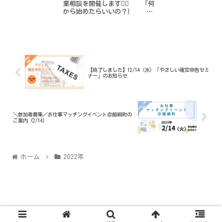
業相談を開催します💁‍♀️ 「何
から始めたらいいの？｝
「ブランクが心配…」 「子
育てと両立できるかな…」
「仕事ってどう探すの？」
「自分に...
【終了しました】12/14（水）「やさしい確定申告セミ
ナー」のお知らせ
＼参加者募集／お仕事マッチングイベント＠飯綱町の
ご案内（2/14）
ホーム
2022年
© 2021 飯綱町ワークセンター（通称i ワーク）.