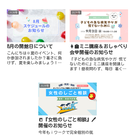
2026年
2026年
8月の開館日について
👩‍🏫ミニ講座＆おしゃべり
会💛開催のお知らせ
こんにちは🌞夏のイベント、何
か参加されましたか？暑さに負
『子どもの急な病気やケガ 慌て
けず、夏を楽しみましょう！ｉ
ないために』ミニ講座を開講し
ワークより 8月のスケジュール
ます！昼夜問わず、毎日 暑くて
のお知らせです。★一時預かり
子どもの体調管理が難しい時季
（託児） 📍終日お休み：8月12
ですね💦なんとなくいつもと違
日(水)～8月14日(金)、8月...
う子どもの様子に、集団生活ど
2026年
うしよう😥受診する？これくら
いなら...
📒『女性のしごと相談』🖊️
開催のお知らせ
今年もｉワークで完全個別の就