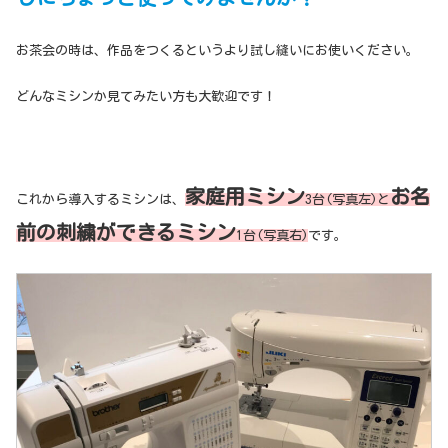
お茶会の時は、作品をつくるというより試し縫いにお使いください。
どんなミシンか見てみたい方も大歓迎です！
家庭用ミシン
お名
これから導入するミシンは、
3台(写真左)と
前の刺繍ができるミシン
1台(写真右)
です。