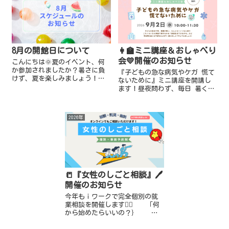
8月の開館日について
👩‍🏫ミニ講座＆おしゃべり
会💛開催のお知らせ
こんにちは🌞夏のイベント、何
か参加されましたか？暑さに負
『子どもの急な病気やケガ 慌て
けず、夏を楽しみましょう！ｉ
ないために』ミニ講座を開講し
ワークより 8月のスケジュール
ます！昼夜問わず、毎日 暑くて
のお知らせです。★一時預かり
子どもの体調管理が難しい時季
（託児） 📍終日お休み：8月12
ですね💦なんとなくいつもと違
日(水)～8月14日(金)、8月...
う子どもの様子に、集団生活ど
2026年
うしよう😥受診する？これくら
いなら...
📒『女性のしごと相談』🖊️
開催のお知らせ
今年もｉワークで完全個別の就
業相談を開催します💁‍♀️ 「何
から始めたらいいの？｝
「ブランクが心配…」 「子