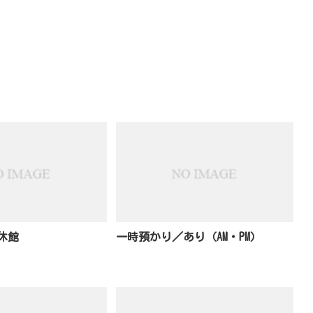
休館
一時預かり／あり（AM・PM）