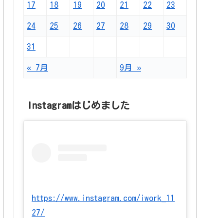
17
18
19
20
21
22
23
24
25
26
27
28
29
30
31
« 7月
9月 »
Instagramはじめました
https://www.instagram.com/iwork_11
27/