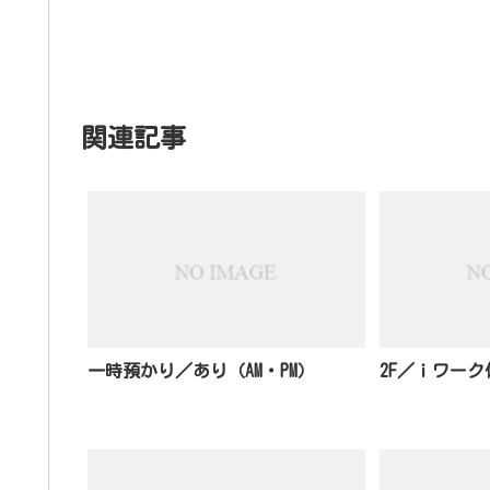
関連記事
一時預かり／あり（AM・PM）
2F／ｉワーク