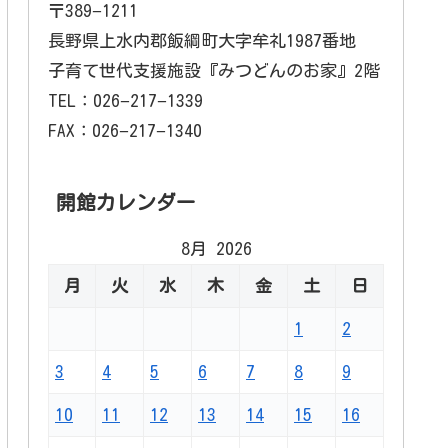
〒389−1211
長野県上水内郡飯綱町大字牟礼1987番地
子育て世代支援施設『みつどんのお家』2階
TEL：026−217−1339
FAX：026−217−1340
開館カレンダー
8月 2026
月
火
水
木
金
土
日
1
2
3
4
5
6
7
8
9
10
11
12
13
14
15
16