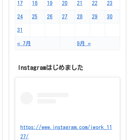
17
18
19
20
21
22
23
24
25
26
27
28
29
30
31
« 7月
9月 »
Instagramはじめました
https://www.instagram.com/iwork_11
27/