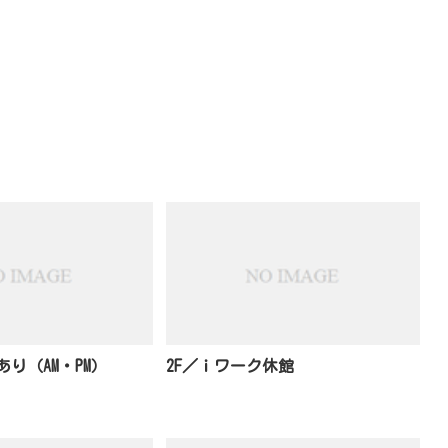
り（AM・PM）
2F／ｉワーク休館