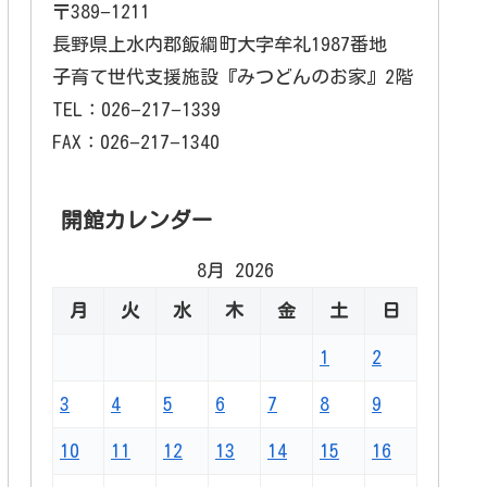
〒389−1211
長野県上水内郡飯綱町大字牟礼1987番地
子育て世代支援施設『みつどんのお家』2階
TEL：026−217−1339
FAX：026−217−1340
開館カレンダー
8月 2026
月
火
水
木
金
土
日
1
2
3
4
5
6
7
8
9
10
11
12
13
14
15
16