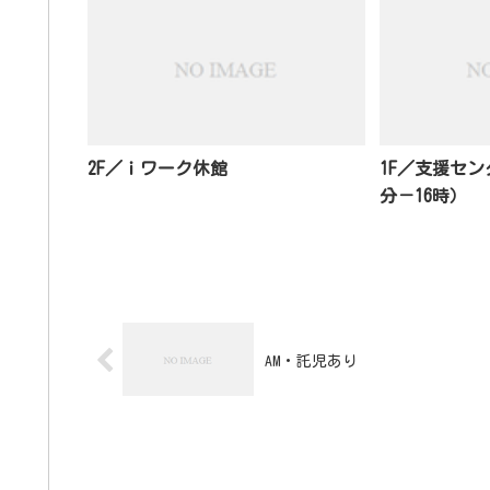
2F／ｉワーク休館
1F／支援セン
分－16時）
AM・託児あり