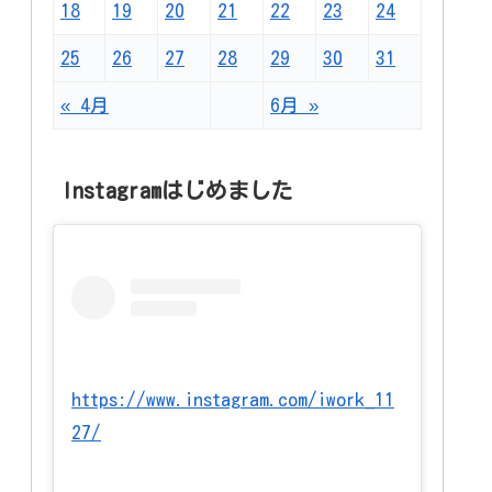
18
19
20
21
22
23
24
25
26
27
28
29
30
31
« 4月
6月 »
Instagramはじめました
https://www.instagram.com/iwork_11
27/