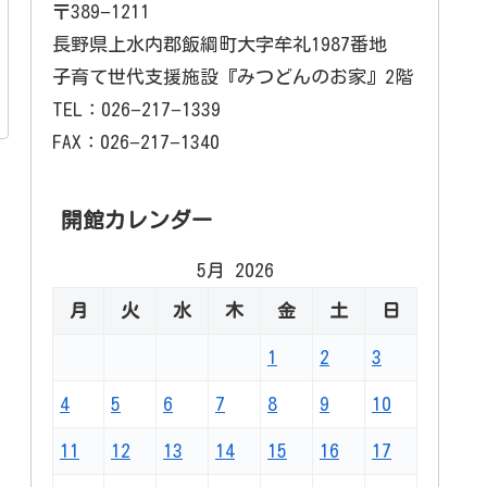
〒389−1211
長野県上水内郡飯綱町大字牟礼1987番地
子育て世代支援施設『みつどんのお家』2階
TEL：026−217−1339
FAX：026−217−1340
開館カレンダー
5月 2026
月
火
水
木
金
土
日
1
2
3
4
5
6
7
8
9
10
11
12
13
14
15
16
17