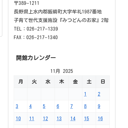
〒389−1211
長野県上水内郡飯綱町大字牟礼1987番地
子育て世代支援施設『みつどんのお家』2階
TEL：026−217−1339
FAX：026−217−1340
開館カレンダー
11月 2025
月
火
水
木
金
土
日
1
2
3
4
5
6
7
8
9
10
11
12
13
14
15
16