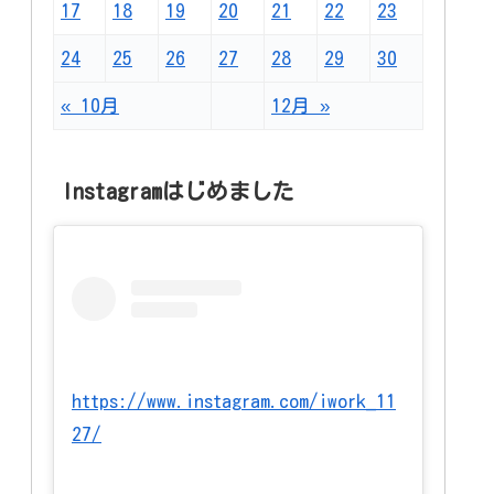
17
18
19
20
21
22
23
24
25
26
27
28
29
30
« 10月
12月 »
Instagramはじめました
https://www.instagram.com/iwork_11
27/