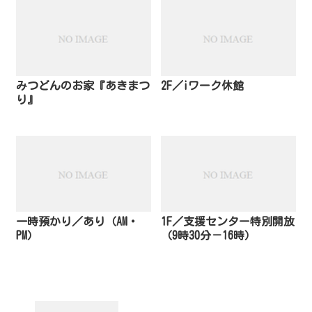
みつどんのお家『あきまつ
2F／iワーク休館
り』
一時預かり／あり（AM・
1F／支援センター特別開放
PM）
（9時30分－16時）