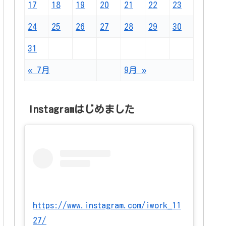
17
18
19
20
21
22
23
24
25
26
27
28
29
30
31
« 7月
9月 »
Instagramはじめました
https://www.instagram.com/iwork_11
27/