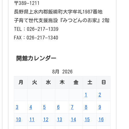
〒389−1211
長野県上水内郡飯綱町大字牟礼1987番地
子育て世代支援施設『みつどんのお家』2階
TEL：026−217−1339
FAX：026−217−1340
開館カレンダー
8月 2026
月
火
水
木
金
土
日
1
2
3
4
5
6
7
8
9
10
11
12
13
14
15
16