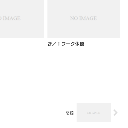
2F／ｉワーク休館
閉館