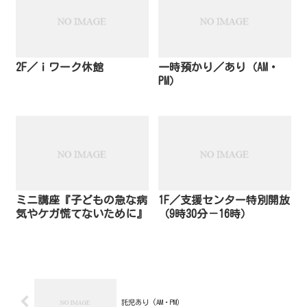
2F／ｉワーク休館
一時預かり／あり（AM・
PM）
ミニ講座『子どもの急な病
1F／支援センター特別開放
気やケガ慌てないために』
（9時30分－16時）
託児あり (AM・PM）