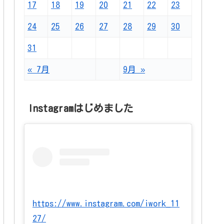
17
18
19
20
21
22
23
24
25
26
27
28
29
30
31
« 7月
9月 »
Instagramはじめました
https://www.instagram.com/iwork_11
27/