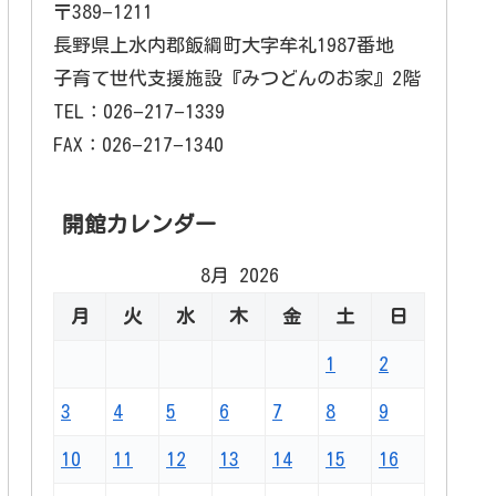
〒389−1211
長野県上水内郡飯綱町大字牟礼1987番地
子育て世代支援施設『みつどんのお家』2階
TEL：026−217−1339
FAX：026−217−1340
開館カレンダー
8月 2026
月
火
水
木
金
土
日
1
2
3
4
5
6
7
8
9
10
11
12
13
14
15
16