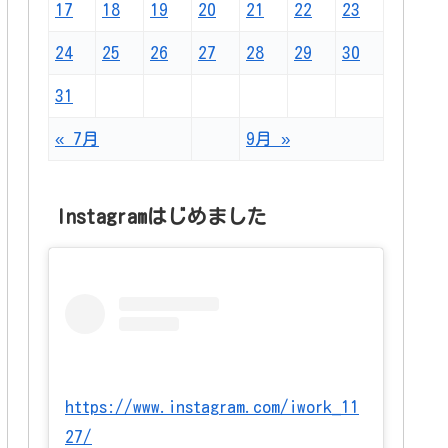
17
18
19
20
21
22
23
24
25
26
27
28
29
30
31
« 7月
9月 »
Instagramはじめました
https://www.instagram.com/iwork_11
27/