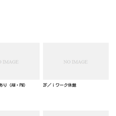
り（AM・PM）
2F／ｉワーク休館