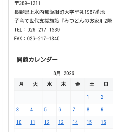
〒389−1211
長野県上水内郡飯綱町大字牟礼1987番地
子育て世代支援施設『みつどんのお家』2階
TEL：026−217−1339
FAX：026−217−1340
開館カレンダー
8月 2026
月
火
水
木
金
土
日
1
2
3
4
5
6
7
8
9
10
11
12
13
14
15
16