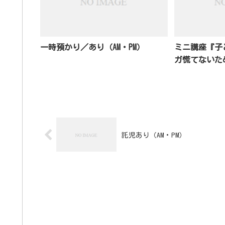
一時預かり／あり（AM・PM）
ミニ講座『子
ガ慌てないた
託児あり（AM・PM）