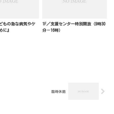
どもの急な病気やケ
1F／支援センター特別開放（9時30
めに』
分－16時）
臨時休館