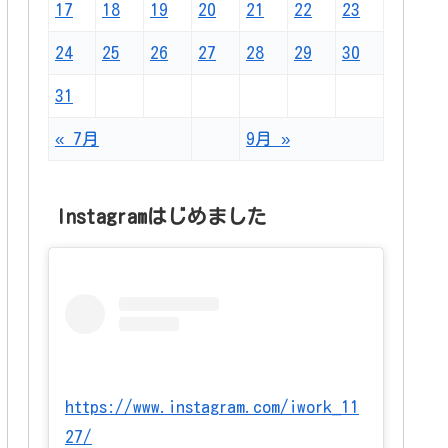
17
18
19
20
21
22
23
24
25
26
27
28
29
30
31
« 7月
9月 »
Instagramはじめました
https://www.instagram.com/iwork_11
27/