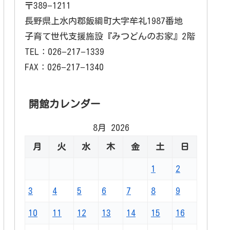
〒389−1211
長野県上水内郡飯綱町大字牟礼1987番地
子育て世代支援施設『みつどんのお家』2階
TEL：026−217−1339
FAX：026−217−1340
開館カレンダー
8月 2026
月
火
水
木
金
土
日
1
2
3
4
5
6
7
8
9
10
11
12
13
14
15
16