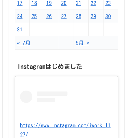
17
18
19
20
21
22
23
24
25
26
27
28
29
30
31
« 7月
9月 »
Instagramはじめました
https://www.instagram.com/iwork_11
27/