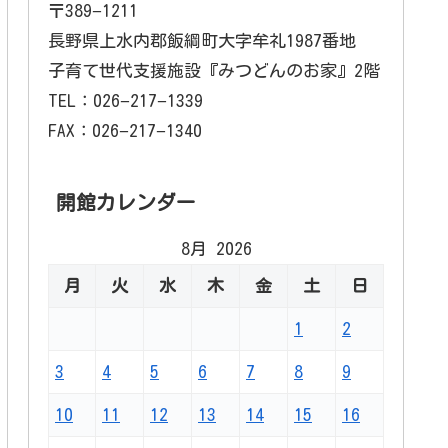
〒389−1211
長野県上水内郡飯綱町大字牟礼1987番地
子育て世代支援施設『みつどんのお家』2階
TEL：026−217−1339
FAX：026−217−1340
開館カレンダー
8月 2026
月
火
水
木
金
土
日
1
2
3
4
5
6
7
8
9
10
11
12
13
14
15
16