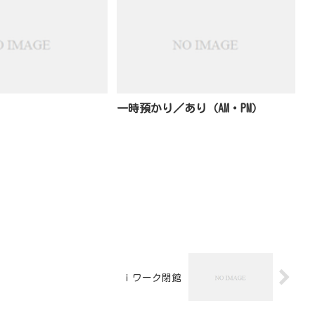
一時預かり／あり（AM・PM）
ｉワーク閉館