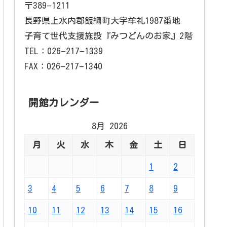
〒389−1211
長野県上水内郡飯綱町大字牟礼1987番地
子育て世代支援施設『みつどんのお家』2階
TEL：026−217−1339
FAX：026−217−1340
開館カレンダー
8月 2026
月
火
水
木
金
土
日
1
2
3
4
5
6
7
8
9
10
11
12
13
14
15
16