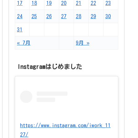
17
18
19
20
21
22
23
24
25
26
27
28
29
30
31
« 7月
9月 »
Instagramはじめました
https://www.instagram.com/iwork_11
27/