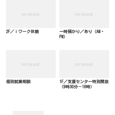
2F／ｉワーク休館
一時預かり／あり（AM・
PM）
個別就業相談
1F／支援センター特別開放
（9時30分－16時）