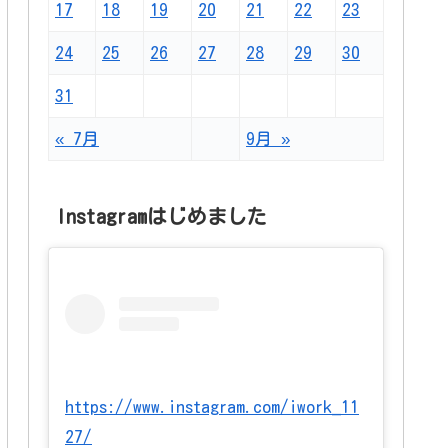
17
18
19
20
21
22
23
24
25
26
27
28
29
30
31
« 7月
9月 »
Instagramはじめました
https://www.instagram.com/iwork_11
27/