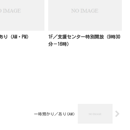
り（AM・PM）
1F／支援センター特別開放（9時30
分－16時）
一時預かり／あり(AM)