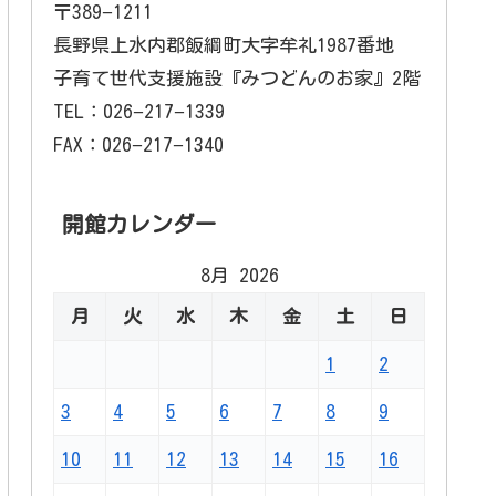
〒389−1211
長野県上水内郡飯綱町大字牟礼1987番地
子育て世代支援施設『みつどんのお家』2階
TEL：026−217−1339
FAX：026−217−1340
開館カレンダー
8月 2026
月
火
水
木
金
土
日
1
2
3
4
5
6
7
8
9
10
11
12
13
14
15
16