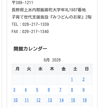
〒389−1211
長野県上水内郡飯綱町大字牟礼1987番地
子育て世代支援施設『みつどんのお家』2階
TEL：026−217−1339
FAX：026−217−1340
開館カレンダー
8月 2026
月
火
水
木
金
土
日
1
2
3
4
5
6
7
8
9
10
11
12
13
14
15
16