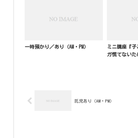
一時預かり／あり（AM・PM）
ミニ講座『子
ガ慌てないた
託児あり（AM・PM）