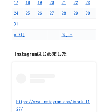
17
18
19
20
21
22
23
24
25
26
27
28
29
30
31
« 7月
9月 »
Instagramはじめました
https://www.instagram.com/iwork_11
27/