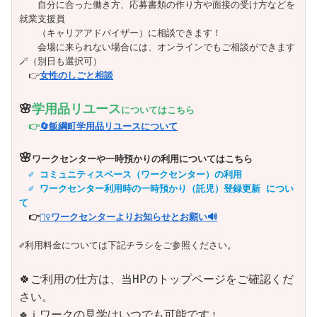
　　自分に合った働き方、応募書類の作り方や面接の受け方などを
就業支援員

　　（キャリアアドバイザー）に相談できます！

　　会場に来られない場合には、オンラインでもご相談ができます
🪄（別日も選択可）

　👉
女性のしごと相談
🌸
学用品リユース
についてはこちら
👉
🔄️飯綱町学用品リユースについて
🌸
ワークセンターや一時預かりの利用についてはこちら
✐ コミュニティスペース（ワークセンター）の利用

　✐ ワークセンター利用時の一時預かり（託児）登録更新 につい
て
👉
💁‍♀️ワークセンターよりお知らせとお願い🔊
🍀ご利用の仕方は、当HPのトップページをご確認くだ
さい。
ｉワークの見学はいつでも可能です
🍀
！
