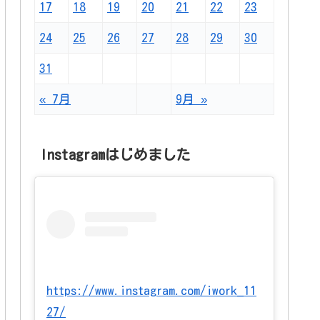
17
18
19
20
21
22
23
24
25
26
27
28
29
30
31
« 7月
9月 »
Instagramはじめました
https://www.instagram.com/iwork_11
27/