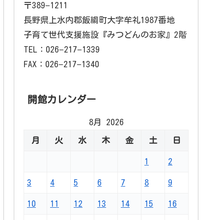
〒389−1211
長野県上水内郡飯綱町大字牟礼1987番地
子育て世代支援施設『みつどんのお家』2階
TEL：026−217−1339
FAX：026−217−1340
開館カレンダー
8月 2026
月
火
水
木
金
土
日
1
2
3
4
5
6
7
8
9
10
11
12
13
14
15
16