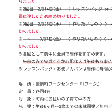
りました。
🌸
2回目 2月14日(金) 〈 レッスンバッグ or お
員に達したため締め切りました。
🌸
3回目 2月26日(水) 〈 作りたいもの 〉9：45
切りました。
🌸
〃 3月7日(金) 〈 作りたいもの 〉9：45～
切りました。
※各回とも午前中に全員で制作をすすめます。
午前のみで完成するか心配な人は午後もお申込
※レッスンバッグ・お使いカバンは制作に時間が
場 所：飯綱町ワークセンター『iワーク』
定 員：各回4名
対 象：町内にお住いの子育て中の方
託 児：生後6ヶ月～3歳までの未就園児／無料／