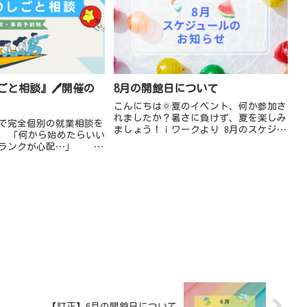
ごと相談』🖊️開催の
8月の開館日について
こんにちは🌞夏のイベント、何か参加さ
れましたか？暑さに負けず、夏を楽しみ
で完全個別の就業相談を
ましょう！ｉワークより 8月のスケジュ
♀️ 「何から始めたらいい
ールのお知らせです。★一時預かり（託
ブランクが心配…」
児） 📍終日お休み：8月12日(水)～8月
立できるかな…」 「仕
14日(金)、8月...
の？」 「自分に...
【訂正】6月の開館日について