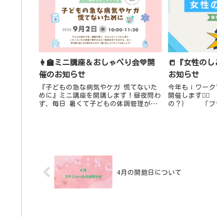
👩‍🏫ミニ講座＆おしゃべり会💛開
📒『女性のし
催のお知らせ
お知らせ
『子どもの急な病気やケガ 慌てないた
今年もｉワーク
めに』ミニ講座を開講します！昼夜問わ
開催します💁‍
ず、毎日 暑くて子どもの体調管理が難
の？｝ 「
しい時季ですね💦なんとなくいつもと違
「子育てと両
う子どもの様子に、集団生活どうしよう
事ってどう探す
😥受診する？これくらいなら...
4月の開館日について