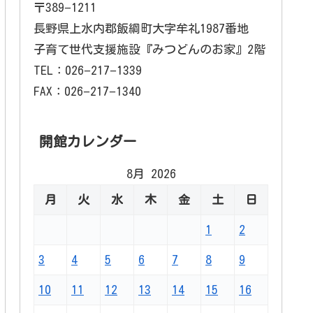
〒389−1211
長野県上水内郡飯綱町大字牟礼1987番地
子育て世代支援施設『みつどんのお家』2階
TEL：026−217−1339
FAX：026−217−1340
開館カレンダー
8月 2026
月
火
水
木
金
土
日
1
2
3
4
5
6
7
8
9
10
11
12
13
14
15
16