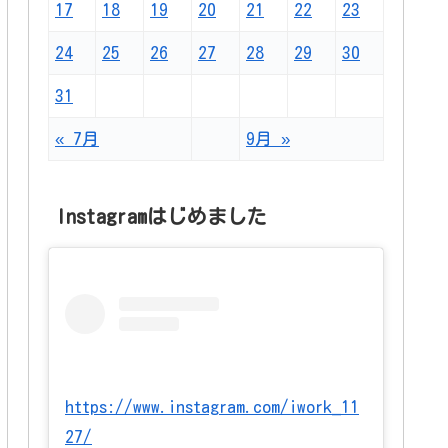
17
18
19
20
21
22
23
24
25
26
27
28
29
30
31
« 7月
9月 »
Instagramはじめました
https://www.instagram.com/iwork_11
27/