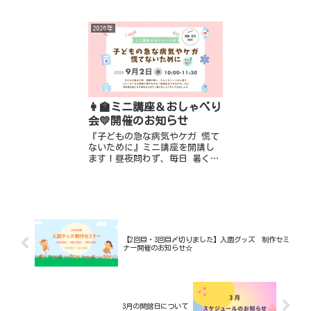
「ブランクが心配…」 「子
（託児） 📍終日お休み：8月12
育てと両立できるかな…」
日(水)～8月14日(金)、8月...
「仕事ってどう探すの？」
2026年
「自分に...
👩‍🏫ミニ講座＆おしゃべり
会💛開催のお知らせ
『子どもの急な病気やケガ 慌て
ないために』ミニ講座を開講し
ます！昼夜問わず、毎日 暑くて
子どもの体調管理が難しい時季
ですね💦なんとなくいつもと違
う子どもの様子に、集団生活ど
うしよう😥受診する？これくら
いなら...
【2回目・3回目〆切りました】入園グッズ 制作セミ
ナー開催のお知らせ☆
3月の開館日について