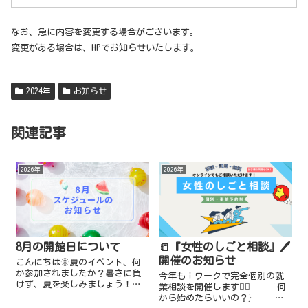
なお、急に内容を変更する場合がございます。
変更がある場合は、HPでお知らせいたします。
2024年
お知らせ
関連記事
2026年
2026年
8月の開館日について
📒『女性のしごと相談』🖊️
開催のお知らせ
こんにちは🌞夏のイベント、何
か参加されましたか？暑さに負
今年もｉワークで完全個別の就
けず、夏を楽しみましょう！ｉ
業相談を開催します💁‍♀️ 「何
ワークより 8月のスケジュール
から始めたらいいの？｝
のお知らせです。★一時預かり