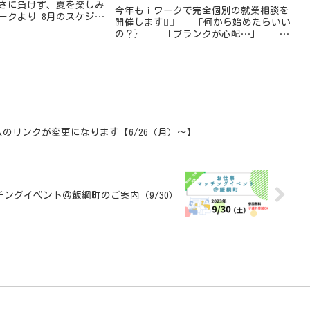
さに負けず、夏を楽しみ
今年もｉワークで完全個別の就業相談を
ークより 8月のスケジュ
開催します💁‍♀️ 「何から始めたらいい
です。★一時預かり（託
の？｝ 「ブランクが心配…」
休み：8月12日(水)～8月
「子育てと両立できるかな…」 「仕
..
事ってどう探すの？」 「自分に...
のリンクが変更になります【6/26（月）～】
ングイベント＠飯綱町のご案内（9/30）