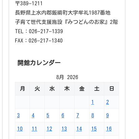
〒389−1211
長野県上水内郡飯綱町大字牟礼1987番地
子育て世代支援施設『みつどんのお家』2階
TEL：026−217−1339
FAX：026−217−1340
開館カレンダー
8月 2026
月
火
水
木
金
土
日
1
2
3
4
5
6
7
8
9
10
11
12
13
14
15
16