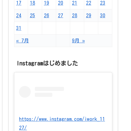
17
18
19
20
21
22
23
24
25
26
27
28
29
30
31
« 7月
9月 »
Instagramはじめました
https://www.instagram.com/iwork_11
27/