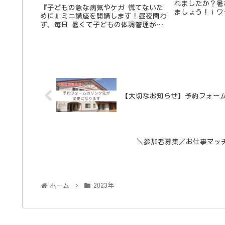
れましたか？暑
『子どもの急な病気やケガ 慌てないた
ましょう！ｉワ
めに』ミニ講座を開講します！昼夜問わ
ールのお知らせ
ず、毎日 暑くて子どもの体調管理が難
児） 📍終日お
しい時季ですね💦なんとなくいつもと違
14日(金)、8月.
う子どもの様子に、集団生活どうしよう
😥受診する？これくらいなら...
【大切なお知らせ】予約フォーム
＼参加者募集／お仕事マッチ
ホーム
2023年