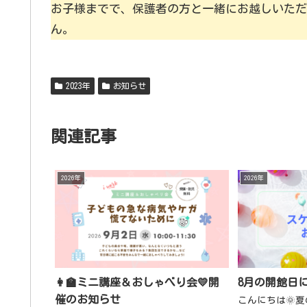
お子様までで、保護者の方と一緒にお越し
ん。
2023年
お知らせ
関連記事
2026年
2026年
👩‍🏫ミニ講座＆おしゃべり会💛開
8月の開館日
催のお知らせ
こんにちは🌞