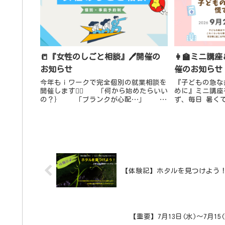
📒『女性のしごと相談』🖊️開催の
👩‍🏫ミニ
お知らせ
催のお知らせ
今年もｉワークで完全個別の就業相談を
『子どもの急な
開催します💁‍♀️ 「何から始めたらいい
めに』ミニ講座
の？｝ 「ブランクが心配…」
ず、毎日 暑く
「子育てと両立できるかな…」 「仕
しい時季ですね
事ってどう探すの？」 「自分に...
う子どもの様子
😥受診する？こ
【体験記】ホタルを見つけよう！
【重要】7月13日(水)～7月