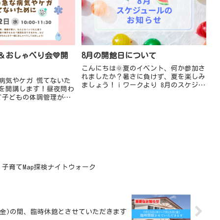
講座＆おしゃべり会💛開
8月の開館日について
こんにちは🌞夏のイベント、何か参加さ
れましたか？暑さに負けず、夏を楽しみ
病気やケガ 慌てないた
ましょう！ｉワークより 8月のスケジュ
を開講します！昼夜問わ
ールのお知らせです。★一時預かり（託
て子どもの体調管理が難
児） 📍終日お休み：8月12日(水)～8月
💦なんとなくいつもと違
14日(金)、8月...
に、集団生活どうしよう
れくらいなら...
子育てMap探検ナイトウォーク
15(金)の間、臨時休館とさせていただきます