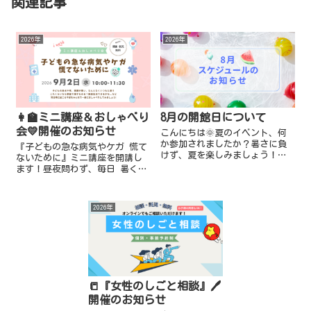
関連記事
2026年
2026年
👩‍🏫ミニ講座＆おしゃべり
8月の開館日について
会💛開催のお知らせ
こんにちは🌞夏のイベント、何
か参加されましたか？暑さに負
『子どもの急な病気やケガ 慌て
けず、夏を楽しみましょう！ｉ
ないために』ミニ講座を開講し
ワークより 8月のスケジュール
ます！昼夜問わず、毎日 暑くて
のお知らせです。★一時預かり
子どもの体調管理が難しい時季
（託児） 📍終日お休み：8月12
ですね💦なんとなくいつもと違
日(水)～8月14日(金)、8月...
う子どもの様子に、集団生活ど
2026年
うしよう😥受診する？これくら
いなら...
📒『女性のしごと相談』🖊️
開催のお知らせ