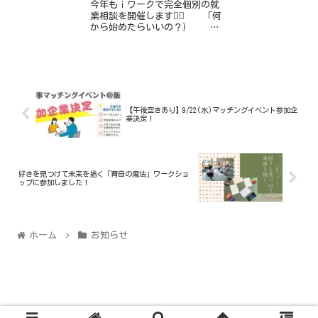
今年もｉワークで完全個別の就
業相談を開催します💁‍♀️ 「何
から始めたらいいの？｝
「ブランクが心配…」 「子
育てと両立できるかな…」
「仕事ってどう探すの？」
「自分に...
【午後空きあり】9/22(水)マッチングイベント参加企
業決定！
好きを見つけて未来を描く「育自の魔法」ワークショ
ップに参加しました！
ホーム
お知らせ