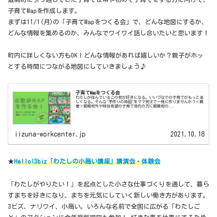
子育てMapを作成します。
まずは11/1(月)の「子育てMapをつくる会」で、どんな地図にするか、
どんな情報を集めるのか、みんなでワイワイ話し合いたいと思います！
町内に詳しくない方もOK！どんな情報があれば嬉しいか？親子がホッ
とする時間につながる地図にしていきましょう♪
子育てMapをつくる会
わたしが住んでいるこの町が好きになる。いいづなでの子育てがもっと楽
しくなる。そんな"手作りの地図"をママ同士で一緒に作りませんか？＜概
要＞飯綱町外や移住希望の子育て世代の方に飯綱町の...
iizuna-workcenter.jp
2021.10.18
★
Hello!3biz「わたしの小商い講座」講演会・体験会
「わたしがやりたい！」を起点とした小さな仕事づくりを通して、暮ら
すまちを好きになり、まちを元気にしていく新しい働き方があります。
3ビズ、ナリワイ、小商い。いろんな名前で全国に広がる「わたしご