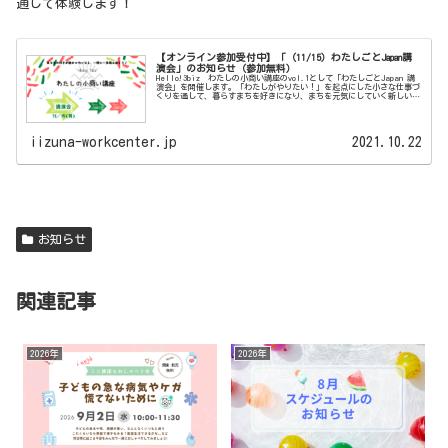
通して体験します！
【オンライン参加受付中】「（11/15）わたしごとJapan講
演会」のお知らせ（参加無料）
Hello!3biz わたしの小商い講座のvol.1として「わたしごとJapan 講
演会」を開催します。「わたしがやりたい！」を起点にした小さな仕事づ
くりを通して、暮らすまちを好きになり、まちを元気にしていく新しい働
き方がありま...
iizuna-workcenter.jp
2021.10.22
お知らせ
関連記事
2026年
2026年