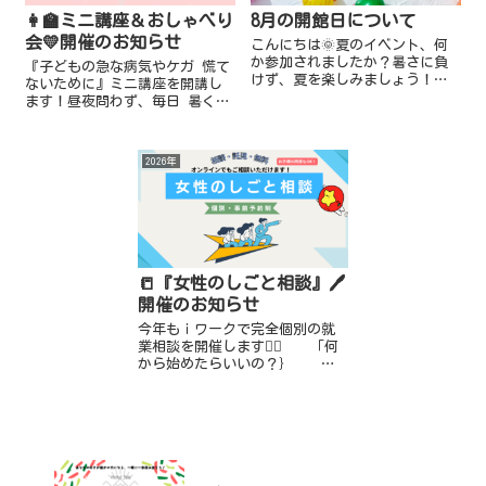
👩‍🏫ミニ講座＆おしゃべり
8月の開館日について
会💛開催のお知らせ
こんにちは🌞夏のイベント、何
か参加されましたか？暑さに負
『子どもの急な病気やケガ 慌て
けず、夏を楽しみましょう！ｉ
ないために』ミニ講座を開講し
ワークより 8月のスケジュール
ます！昼夜問わず、毎日 暑くて
のお知らせです。★一時預かり
子どもの体調管理が難しい時季
（託児） 📍終日お休み：8月12
ですね💦なんとなくいつもと違
日(水)～8月14日(金)、8月...
う子どもの様子に、集団生活ど
2026年
うしよう😥受診する？これくら
いなら...
📒『女性のしごと相談』🖊️
開催のお知らせ
今年もｉワークで完全個別の就
業相談を開催します💁‍♀️ 「何
から始めたらいいの？｝
「ブランクが心配…」 「子
育てと両立できるかな…」
「仕事ってどう探すの？」
「自分に...