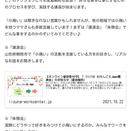
と」のアクションに今年度飯綱町も参加！ 好きな事を仕事にするため
のプロセスを学び、実践する講座が始まります。
「小商い」は聞きなれない言葉かもしれませんが、他の地域では小商い
を持つママさんも多数活躍しています！まずは「講演会」「体験会」で
どんな事をするのかのぞいてみてください♪
☆「講演会」
山形県鶴岡市で「小商い」の活動を支援している方をお招きし、リアル
なお話をお聞きします。
【オンライン参加受付中】「（11/15）わたしごとJapan講
演会」のお知らせ（参加無料）
Hello!3biz わたしの小商い講座のvol.1として「わたしごとJapan 講
演会」を開催します。「わたしがやりたい！」を起点にした小さな仕事づ
くりを通して、暮らすまちを好きになり、まちを元気にしていく新しい働
き方がありま...
iizuna-workcenter.jp
2021.10.22
☆「体験会」
実際にどうやって好きをみつけて小商いにするのか。みんなでワークを