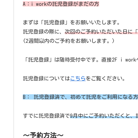
A：i workの託児登録がまだ
の
方
まずは「託児登録」をお願いいたします。
託児登録の際に、
次回のご予約いただいた日に「
(2週間以内のご予約をお願いします。)
「託児登録」は随時受付中です。直接2F i wor
託児登録については
こちら
をご覧ください。
B：
託児登録済で、初めて託児をご利用になる
すでに託児登録済で
9月中にご予約いただくと、
～
予約
方法
～