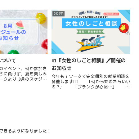
2026年
について
📒『女性のしごと相談』🖊️開催の
お知らせ
夏のイベント、何か参加さ
さに負けず、夏を楽しみ
今年もｉワークで完全個別の就業相談を
ークより 8月のスケジュ
開催します💁‍♀️ 「何から始めたらいい
です。★一時預かり（託
の？｝ 「ブランクが心配…」
休み：8月12日(水)～8月
「子育てと両立できるかな…」 「仕
..
事ってどう探すの？」 「自分に...
ができるようになりました！