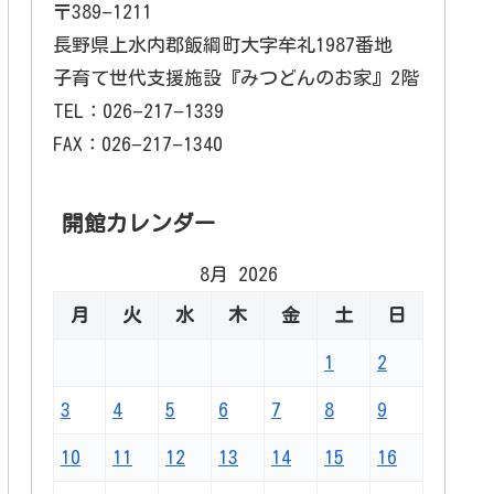
〒389−1211
長野県上水内郡飯綱町大字牟礼1987番地
子育て世代支援施設『みつどんのお家』2階
TEL：026−217−1339
FAX：026−217−1340
開館カレンダー
8月 2026
月
火
水
木
金
土
日
1
2
3
4
5
6
7
8
9
10
11
12
13
14
15
16