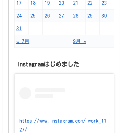
17
18
19
20
21
22
23
24
25
26
27
28
29
30
31
« 7月
9月 »
Instagramはじめました
https://www.instagram.com/iwork_11
27/