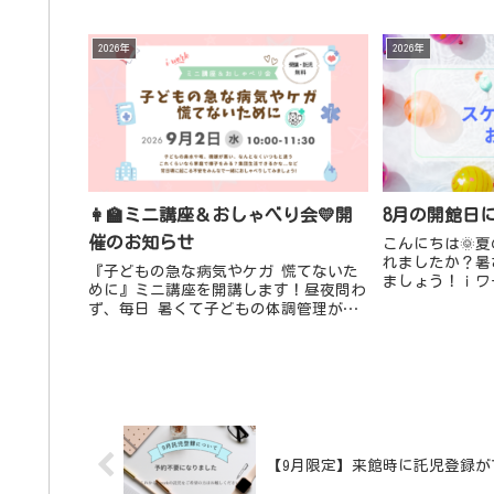
2026年
2026年
👩‍🏫ミニ講座＆おしゃべり会💛開
8月の開館日
催のお知らせ
こんにちは🌞
れましたか？暑
『子どもの急な病気やケガ 慌てないた
ましょう！ｉワ
めに』ミニ講座を開講します！昼夜問わ
ールのお知らせ
ず、毎日 暑くて子どもの体調管理が難
児） 📍終日お
しい時季ですね💦なんとなくいつもと違
14日(金)、8月.
う子どもの様子に、集団生活どうしよう
😥受診する？これくらいなら...
【9月限定】来館時に託児登録