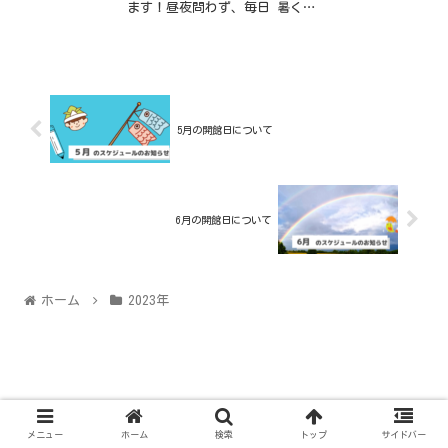
ます！昼夜問わず、毎日 暑くて
子どもの体調管理が難しい時季
ですね💦なんとなくいつもと違
う子どもの様子に、集団生活ど
うしよう😥受診する？これくら
いなら...
5月の開館日について
6月の開館日について
ホーム
2023年
© 2021 飯綱町ワークセンター（通称i ワーク）.
メニュー
ホーム
検索
トップ
サイドバー