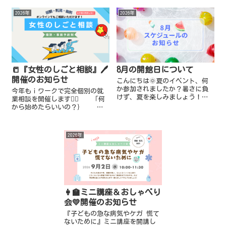
2026年
2026年
📒『女性のしごと相談』🖊️
8月の開館日について
開催のお知らせ
こんにちは🌞夏のイベント、何
か参加されましたか？暑さに負
今年もｉワークで完全個別の就
けず、夏を楽しみましょう！ｉ
業相談を開催します💁‍♀️ 「何
ワークより 8月のスケジュール
から始めたらいいの？｝
のお知らせです。★一時預かり
「ブランクが心配…」 「子
（託児） 📍終日お休み：8月12
育てと両立できるかな…」
日(水)～8月14日(金)、8月...
「仕事ってどう探すの？」
2026年
「自分に...
👩‍🏫ミニ講座＆おしゃべり
会💛開催のお知らせ
『子どもの急な病気やケガ 慌て
ないために』ミニ講座を開講し